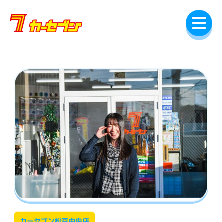
内
容
を
ス
キ
ッ
プ
カーセブン松戸中央店