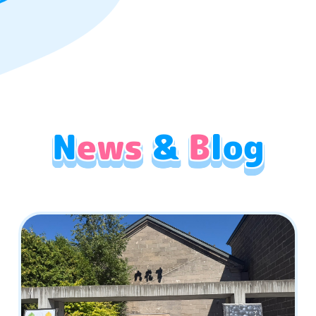
N
ews
&
B
log