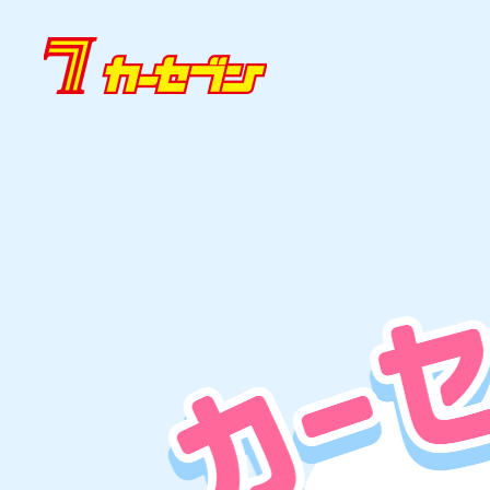
内
容
を
ス
キ
ッ
プ