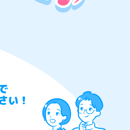
で
さい！