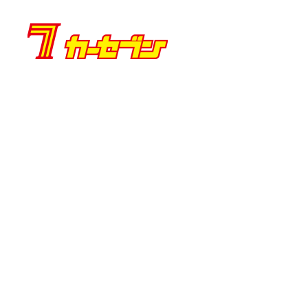
内
容
を
ス
キ
ッ
プ