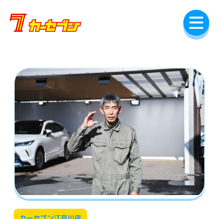
内
容
を
ス
キ
ッ
プ
カーセブン江戸川店