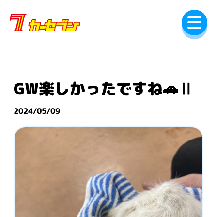
内
容
を
ス
キ
ッ
プ
GW楽しかったですね🚗Ⅱ
2024/05/09