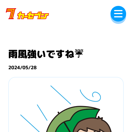
内
容
を
ス
キ
ッ
プ
雨風強いですね☔
2024/05/28