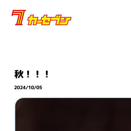
内
容
を
ス
キ
ッ
プ
秋！！！
2024/10/05