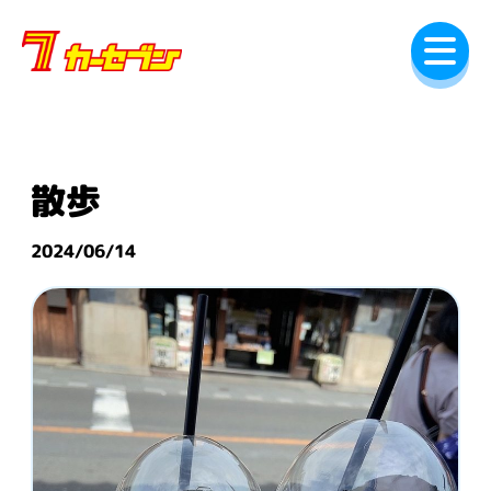
内
容
を
ス
キ
ッ
プ
散歩
2024/06/14