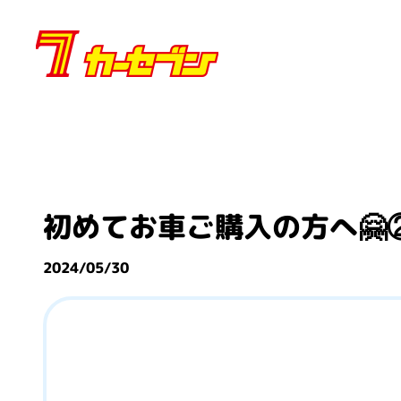
内
容
を
ス
キ
ッ
プ
初めてお車ご購入の方へ🤗
2024/05/30