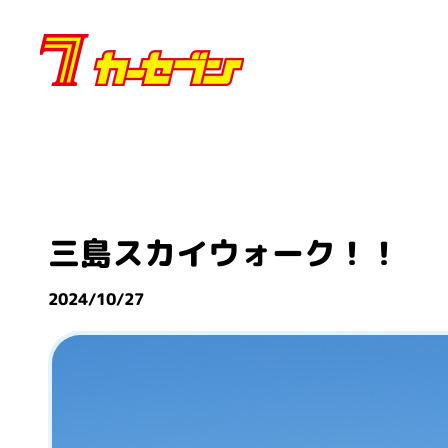
内
容
を
ス
キ
ッ
プ
三島スカイウォーク！！
2024/10/27