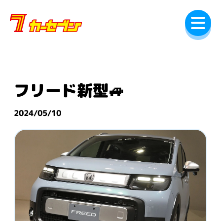
内
容
を
ス
キ
ッ
プ
フリード新型🚙
2024/05/10