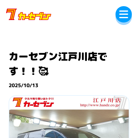
内
容
を
ス
キ
ッ
プ
カーセブン江戸川店で
す！！🥰
2025/10/13