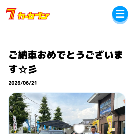
内
容
を
ス
キ
ッ
プ
ご納車おめでとうございま
す☆彡
2026/06/21