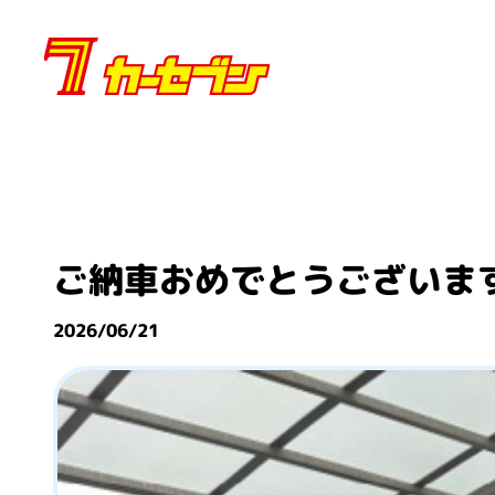
内
容
を
ス
キ
ッ
プ
ご納車おめでとうございま
2026/06/21