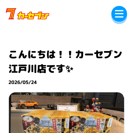
内
容
を
ス
キ
ッ
プ
こんにちは！！カーセブン
江戸川店です✨
2026/05/24