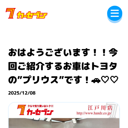
内
容
を
ス
キ
ッ
プ
おはようございます！！今
回ご紹介するお車はトヨタ
の”プリウス”です！🚗🤍🤍
2025/12/08